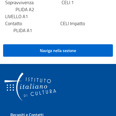
Sopravvivenza CELI 1
PLIDA A2
LIVELLO A1
Contatto CELI Impatto
PLIDA A1
Naviga nella sezione
Sezione footer
Recapiti e Contatti