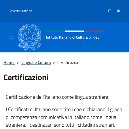
Salta al contenuto
IT
UK
Governo Italiano
Intestazione sito, social e menù
Istituto Italiano di Cultura di Kiev
Sito Ufficiale dell'Istituto Italiano di Cultura 
Home
>
Lingua e Cultura
>
Certificazioni
Certificazioni
Certificazione dell’italiano come lingua straniera
I Certificati di Italiano sono titoli che dichiarano il grado
di competenza comunicativa in italiano come lingua
straniera. I destinatari sono tutti i cittadini stranieri, i