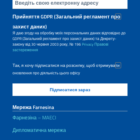
Введіть свою електронну адресу
Прийняття GDPR (Загальний регламент про
захист даних)
Я даю згоду на обробку моїх персональних даних відповідно до
GDPR (Загальний регламент про захист даних) та Декрету-
закону від 30 червня 2003 року, № 196
Privacy
Правові
застереження
Так, я хочу підписатися на розсилку, щоб отримувати
оновлення про діяльність цього офісу
Мережа Farnesina
Фарнезіна – MAECI
Дипломатична мережа