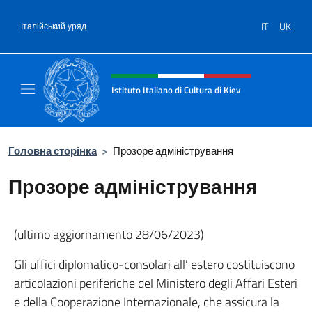
Перейти до вмісту
IT
UK
Італійський уряд
Intestazione sito, social e menù
Istituto Italiano di Cultura di Kiev
Sito Ufficiale dell'Istituto Italiano di Cultura 
Головна сторінка
>
Прозоре адміністрування
Прозоре адміністрування
(ultimo aggiornamento 28/06/2023)
Gli uffici diplomatico-consolari all’ estero costituiscono
articolazioni periferiche del Ministero degli Affari Esteri
e della Cooperazione Internazionale, che assicura la