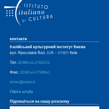
Sezione footer
контакти
Італійський культурний інститут Києва
вул. Ярославів Вал, 32А – 01901 Київ
Тел.
00380.44.2706223
Факс.
0038.44.2793842
iickiev@esteri.it
Офіси штабу
Підпишіться на нашу розсилку