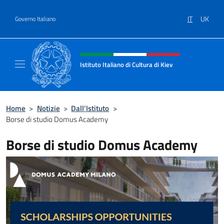
Salta al contenuto
IT
UK
Governo Italiano
Intestazione sito, social e menù
Istituto Italiano di Cultura di Kiev
Sito Ufficiale dell'Istituto Italiano di Cultura 
Home
>
Notizie
>
Dall’Istituto
>
Borse di studio Domus Academy
Borse di studio Domus Academy