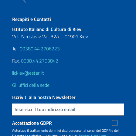
Sezione footer
Recapiti e Contatti
Istituto Italiano di Cultura di Kiev
Vul. Yaroslaviv Val, 32A – 01901 Kiev
Tel.
00380.44.2706223
Fax.
0038.44.2793842
iickiev@esteri.it
Gli uffici della sede
Iscriviti alla nostra Newsletter
Inserisci la tua email
Accettazione GDPR
Autorizzo il trattamento dei miei dati personali ai sensi del GDPR e del
Decreto Legislativo 30 giugno 2003, n.196
Privacy
Note Legali