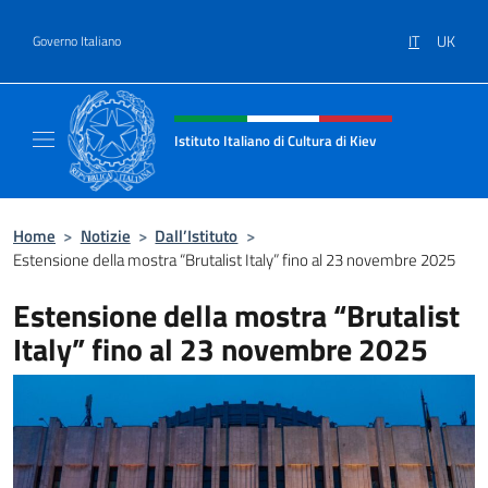
Salta al contenuto
IT
UK
Governo Italiano
Intestazione sito, social e menù
Istituto Italiano di Cultura di Kiev
Sito Ufficiale dell'Istituto Italiano di Cultura 
Home
>
Notizie
>
Dall’Istituto
>
Estensione della mostra “Brutalist Italy” fino al 23 novembre 2025
Estensione della mostra “Brutalist
Italy” fino al 23 novembre 2025