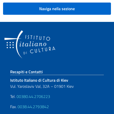
Naviga nella sezione
Sezione footer
Recapiti e Contatti
Istituto Italiano di Cultura di Kiev
Vul. Yaroslaviv Val, 32A – 01901 Kiev
Tel.
00380.44.2706223
Fax.
0038.44.2793842